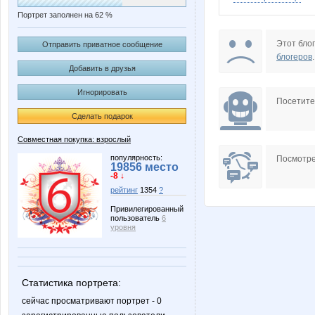
Портрет заполнен на 62 %
Ameliss
Ang
Этот блог
Отправить приватное сообщение
блогеров
.
Добавить в друзья
Игнорировать
Butterfly85
DiLena
Посетит
Сделать подарок
Совместная покупка: взрослый
Julia1503
KissNe
популярность:
Посмотре
19856 место
-8 ↓
рейтинг
1354
?
Привилегированный
пользователь
6
MarykaM
MisSuri
уровня
Статистика портрета:
RomaIIIk
Rovich
сейчас просматривают портрет - 0