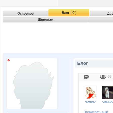
Блог
( 0 )
Основное
Др
Шпионаж
Блог
66
*Katrina*
*АЛИСК
Посмотреть ещё