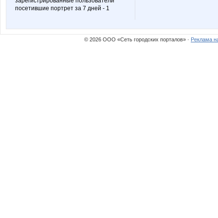
зарегистрированные пользователи
посетившие портрет за 7 дней - 1
Stella69
Tau
© 2026 ООО «Сеть городских порталов» ·
Реклама н
basik95
cornflou
julia-dem
lediX
primula
soloma
yla nn
юля23